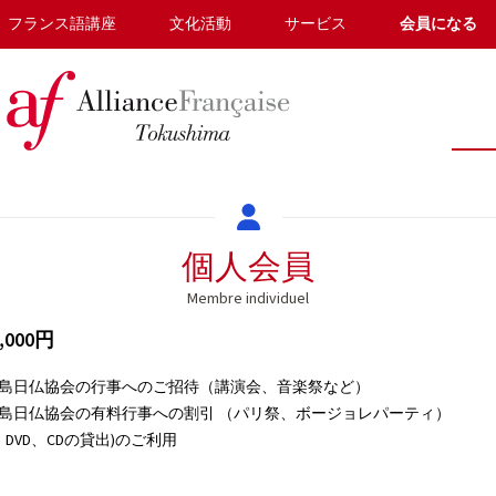
フランス語講座
文化活動
サービス
会員になる
個人会員
Membre individuel
000円
島日仏協会の行事へのご招待（講演会、音楽祭など）
島日仏協会の有料行事への割引 （パリ祭、ボージョレパーティ）
DVD、CDの貸出)のご利用